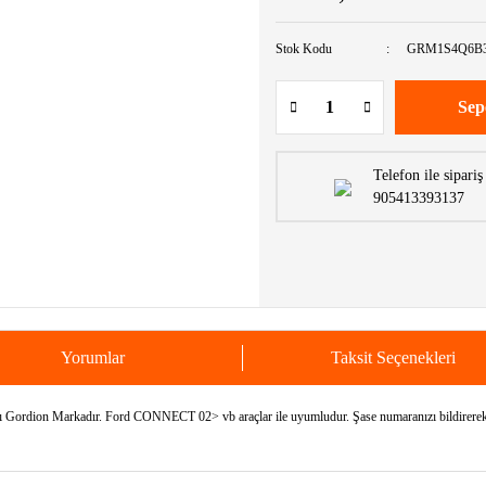
Stok Kodu
GRM1S4Q6B
Sep
Telefon ile sipariş
905413393137
Yorumlar
Taksit Seçenekleri
on Markadır. Ford CONNECT 02> vb araçlar ile uyumludur. Şase numaranızı bildirerek ara