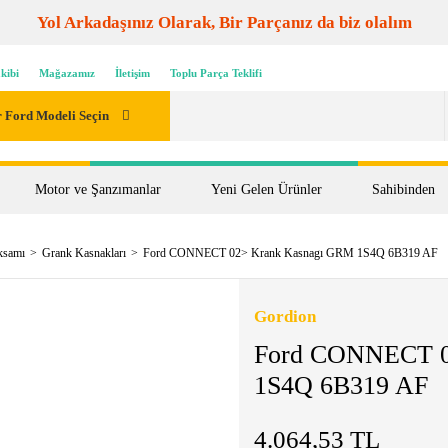
Yol Arkadaşınız Olarak, Bir Parçanız da biz olalım
kibi
Mağazamız
İletişim
Toplu Parça Teklifi
 Ford Modeli Seçin
Motor ve Şanzımanlar
Yeni Gelen Ürünler
Sahibinden
ksamı
Grank Kasnakları
Ford CONNECT 02> Krank Kasnagı GRM 1S4Q 6B319 AF
Gordion
Ford CONNECT 0
1S4Q 6B319 AF
4.064,53 TL