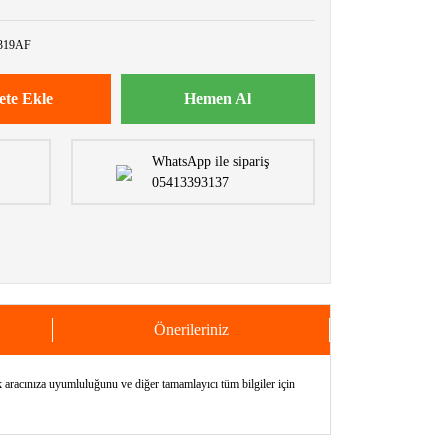
319AF
ete Ekle
Hemen Al
WhatsApp ile sipariş
05413393137
Önerileriniz
cınıza uyumluluğunu ve diğer tamamlayıcı tüm bilgiler için