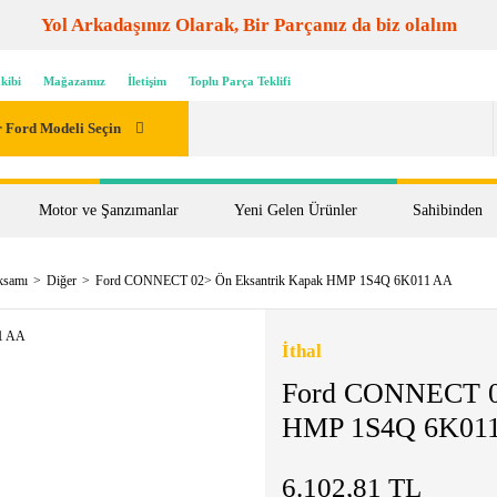
Yol Arkadaşınız Olarak, Bir Parçanız da biz olalım
kibi
Mağazamız
İletişim
Toplu Parça Teklifi
 Ford Modeli Seçin
Motor ve Şanzımanlar
Yeni Gelen Ürünler
Sahibinden
ksamı
Diğer
Ford CONNECT 02> Ön Eksantrik Kapak HMP 1S4Q 6K011 AA
İthal
Ford CONNECT 02
HMP 1S4Q 6K01
6.102,81 TL