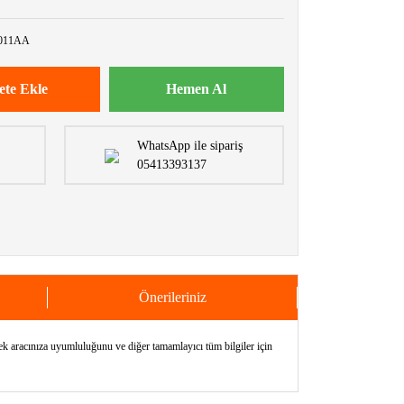
011AA
ete Ekle
Hemen Al
WhatsApp ile sipariş
05413393137
Önerileriniz
acınıza uyumluluğunu ve diğer tamamlayıcı tüm bilgiler için