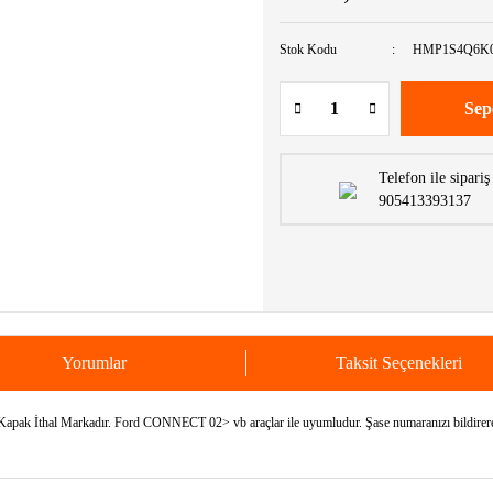
Stok Kodu
HMP1S4Q6K
Sep
Telefon ile sipariş
905413393137
Yorumlar
Taksit Seçenekleri
İthal Markadır. Ford CONNECT 02> vb araçlar ile uyumludur. Şase numaranızı bildirerek ar