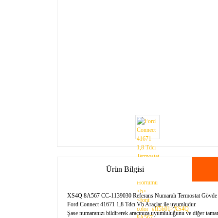
Ürün Bilgisi
XS4Q 8A567 CC-1139030 Referans Numaralı Termostat Gövde 
Ford Connect 41671 1,8 Tdcı Vb Araçlar ile uyumludur.
Şase numaranızı bildirerek aracınıza uyumluluğunu ve diğer tamamla