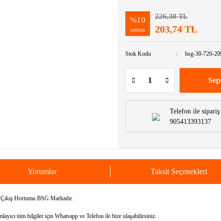
226,38 TL
%10
203,74 TL
indirim
Stok Kodu
bsg-30-720-20
Sep
Telefon ile sipariş
905413393137
Yorumlar
Taksit Seçenekleri
Çıkış Hortumu BSG Markadır.
yıcı tüm bilgiler için Whatsapp ve Telefon ile bize ulaşabilirsiniz.