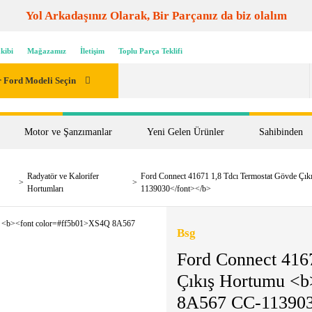
Yol Arkadaşınız Olarak, Bir Parçanız da biz olalım
kibi
Mağazamız
İletişim
Toplu Parça Teklifi
 Ford Modeli Seçin
Motor ve Şanzımanlar
Yeni Gelen Ürünler
Sahibinden
Radyatör ve Kalorifer
Ford Connect 41671 1,8 Tdcı Termostat Gövde Ç
Hortumları
1139030</font></b>
Bsg
Ford Connect 416
Çıkış Hortumu <
8A567 CC-113903