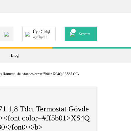
Üye Girişi
Sepetim
veya Üye Ol
Blog
ıkış Hortumu <b><font color=#ff5b01>XS4Q 8A567 CC-
71 1,8 Tdcı Termostat Gövde
b><font color=#ff5b01>XS4Q
0</font></b>