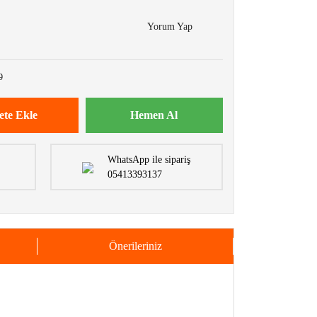
Yorum Yap
9
ete Ekle
Hemen Al
WhatsApp ile sipariş
05413393137
Önerileriniz