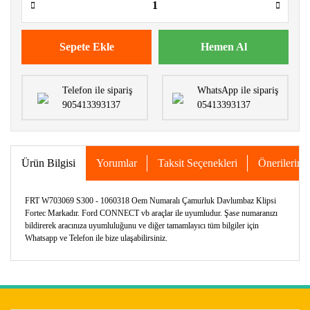
Sepete Ekle
Hemen Al
Telefon ile sipariş
WhatsApp ile sipariş
905413393137
05413393137
Ürün Bilgisi
Yorumlar
Taksit Seçenekleri
Önerileriniz
FRT W703069 S300 - 1060318 Oem Numaralı Çamurluk Davlumbaz Klipsi
Fortec Markadır. Ford CONNECT vb araçlar ile uyumludur. Şase numaranızı
bildirerek aracınıza uyumluluğunu ve diğer tamamlayıcı tüm bilgiler için
Whatsapp ve Telefon ile bize ulaşabilirsiniz.
Bu ürünün fiyat bilgisi, resim, ürün açıklamalarında ve diğer
konularda yetersiz gördüğünüz noktaları öneri formunu
Bu ürüne ilk yorumu siz yapın!
kullanarak tarafımıza iletebilirsiniz.