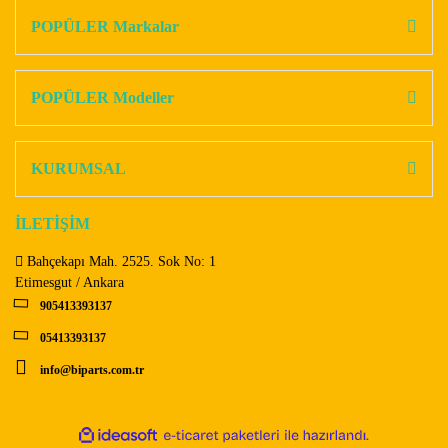
Görüş ve önerileriniz için teşekkür ederiz.
POPÜLER Markalar
Yorum Yaz
Ürün resmi kalitesiz, bozuk veya görüntülenemiyor.
Ürün açıklamasında eksik bilgiler bulunuyor.
POPÜLER Modeller
Ürün bilgilerinde hatalar bulunuyor.
Ürün fiyatı diğer sitelerden daha pahalı.
KURUMSAL
Bu ürüne benzer farklı alternatifler olmalı.
İLETİŞİM
Bahçekapı Mah. 2525. Sok No: 1
Etimesgut / Ankara
905413393137
Gönder
05413393137
info@biparts.com.tr
ile
ideasoft
e-