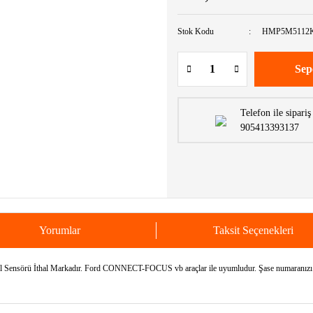
Stok Kodu
HMP5M5112
Sep
Telefon ile sipariş
905413393137
Yorumlar
Taksit Seçenekleri
sörü İthal Markadır. Ford CONNECT-FOCUS vb araçlar ile uyumludur. Şase numaranızı bil