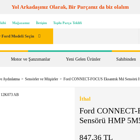
Yol Arkadaşınız Olarak, Bir Parçanız da biz olalım
kibi
Mağazamız
İletişim
Toplu Parça Teklifi
 Ford Modeli Seçin
Motor ve Şanzımanlar
Yeni Gelen Ürünler
Sahibinden
ve Aydınlatma
Sensörler ve Müşürler
Ford CONNECT-FOCUS Eksantrık Mıl Sensörü
İthal
Ford CONNECT-F
Sensörü HMP 5M
847,36 TL