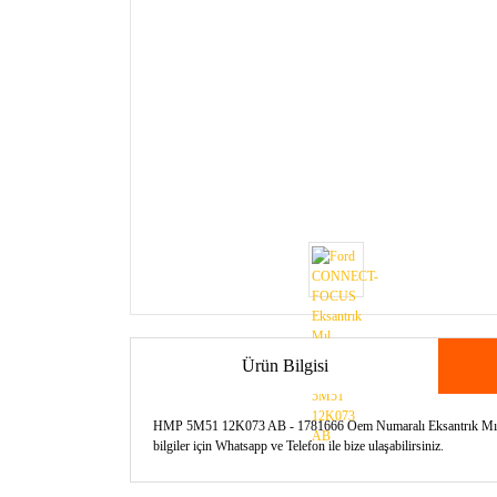
Ürün Bilgisi
HMP 5M51 12K073 AB - 1781666 Oem Numaralı Eksantrık Mıl Sen
bilgiler için Whatsapp ve Telefon ile bize ulaşabilirsiniz.