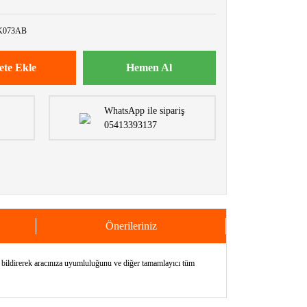
K073AB
ete Ekle
Hemen Al
WhatsApp ile sipariş
05413393137
Önerileriniz
direrek aracınıza uyumluluğunu ve diğer tamamlayıcı tüm