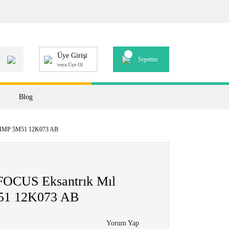
Üye Girişi
Sepetim
veya Üye Ol
Blog
 HMP 5M51 12K073 AB
OCUS Eksantrık Mıl
51 12K073 AB
Yorum Yap