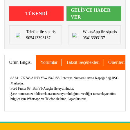
GELİNCE HABER
TÜKENDİ
VER
Telefon ile sipariş
WhatsApp ile sipariş
905413393137
05413393137
Ürün Bilgisi
Yorumlar
Taksit Seçenekleri
Önerileriniz
8A61 17K746 AD5YYW-1542155 Referans Numaralı Ayna Kapağı Sağ BSG
Markadır.
Ford Fıesta 08- Bm Vb Araçlar ile uyumludur.
Şase numaranızı bildirerek aracınıza uyumluluğunu ve diğer tamamlayıcı tüm
bilgiler için Whatsapp ve Telefon ile bize ulaşabilirsiniz.
Bu ürünün fiyat bilgisi, resim, ürün açıklamalarında ve diğer
konularda yetersiz gördüğünüz noktaları öneri formunu
Bu ürüne ilk yorumu siz yapın!