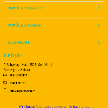
kullanarak tarafımıza iletebilirsiniz.
Görüş ve önerileriniz için teşekkür ederiz.
POPÜLER Markalar
Yorum Yaz
Ürün resmi kalitesiz, bozuk veya görüntülenemiyor.
Ürün açıklamasında eksik bilgiler bulunuyor.
POPÜLER Modeller
Ürün bilgilerinde hatalar bulunuyor.
Ürün fiyatı diğer sitelerden daha pahalı.
KURUMSAL
Bu ürüne benzer farklı alternatifler olmalı.
İLETİŞİM
Bahçekapı Mah. 2525. Sok No: 1
Etimesgut / Ankara
905413393137
Gönder
05413393137
info@biparts.com.tr
ile
ideasoft
e-