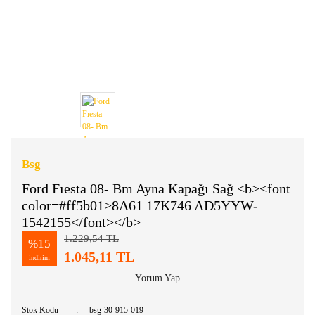
Bsg
Ford Fıesta 08- Bm Ayna Kapağı Sağ <b><font
color=#ff5b01>8A61 17K746 AD5YYW-
1542155</font></b>
1.229,54 TL
%15
1.045,11 TL
indirim
Yorum Yap
Stok Kodu
bsg-30-915-019