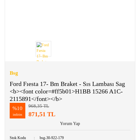
Bsg
Ford Fıesta 17- Bm Braket - Sıs Lambası Sag
<b><font color=#ff5b01>H1BB 15266 A1C-
2115891</font></b>
968,35 TL
%10
871,51 TL
indirim
Yorum Yap
Stok Kodu
bsg-30-922-179