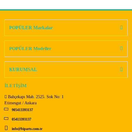
Bu ürünün fiyat bilgisi, resim, ürün açıklamalarında ve diğer
konularda yetersiz gördüğünüz noktaları öneri formunu
Bu ürüne ilk yorumu siz yapın!
kullanarak tarafımıza iletebilirsiniz.
Görüş ve önerileriniz için teşekkür ederiz.
POPÜLER Markalar
Yorum Yaz
Ürün resmi kalitesiz, bozuk veya görüntülenemiyor.
Ürün açıklamasında eksik bilgiler bulunuyor.
POPÜLER Modeller
Ürün bilgilerinde hatalar bulunuyor.
Ürün fiyatı diğer sitelerden daha pahalı.
KURUMSAL
Bu ürüne benzer farklı alternatifler olmalı.
İLETİŞİM
Bahçekapı Mah. 2525. Sok No: 1
Etimesgut / Ankara
905413393137
Gönder
05413393137
info@biparts.com.tr