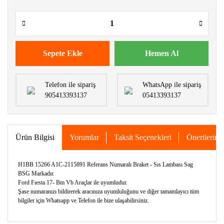
Sepete Ekle
Hemen Al
Telefon ile sipariş
WhatsApp ile sipariş
905413393137
05413393137
Ürün Bilgisi
Yorumlar
Taksit Seçenekleri
Önerileriniz
H1BB 15266 A1C-2115891 Referans Numaralı Braket - Sıs Lambası Sag
BSG Markadır.
Ford Fıesta 17- Bm Vb Araçlar ile uyumludur.
Şase numaranızı bildirerek aracınıza uyumluluğunu ve diğer tamamlayıcı tüm
bilgiler için Whatsapp ve Telefon ile bize ulaşabilirsiniz.