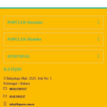
Bu ürünün fiyat bilgisi, resim, ürün açıklamalarında ve diğer
konularda yetersiz gördüğünüz noktaları öneri formunu
Bu ürüne ilk yorumu siz yapın!
kullanarak tarafımıza iletebilirsiniz.
Görüş ve önerileriniz için teşekkür ederiz.
POPÜLER Markalar
Yorum Yaz
Ürün resmi kalitesiz, bozuk veya görüntülenemiyor.
Ürün açıklamasında eksik bilgiler bulunuyor.
POPÜLER Modeller
Ürün bilgilerinde hatalar bulunuyor.
Ürün fiyatı diğer sitelerden daha pahalı.
KURUMSAL
Bu ürüne benzer farklı alternatifler olmalı.
İLETİŞİM
Bahçekapı Mah. 2525. Sok No: 1
Etimesgut / Ankara
905413393137
Gönder
05413393137
info@biparts.com.tr