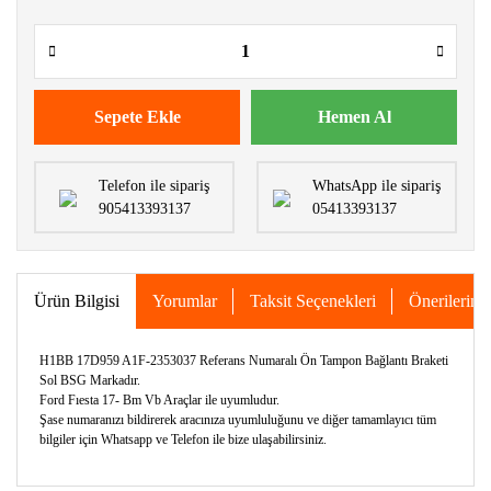
Sepete Ekle
Hemen Al
Telefon ile sipariş
WhatsApp ile sipariş
905413393137
05413393137
Ürün Bilgisi
Yorumlar
Taksit Seçenekleri
Önerileriniz
H1BB 17D959 A1F-2353037 Referans Numaralı Ön Tampon Bağlantı Braketi
Sol BSG Markadır.
Ford Fıesta 17- Bm Vb Araçlar ile uyumludur.
Şase numaranızı bildirerek aracınıza uyumluluğunu ve diğer tamamlayıcı tüm
bilgiler için Whatsapp ve Telefon ile bize ulaşabilirsiniz.