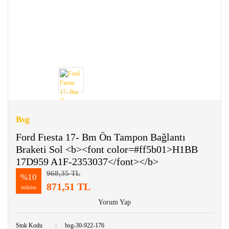
Bsg
Ford Fıesta 17- Bm Ön Tampon Bağlantı
Braketi Sol <b><font color=#ff5b01>H1BB
17D959 A1F-2353037</font></b>
968,35 TL
%10
871,51 TL
indirim
Yorum Yap
Stok Kodu
bsg-30-922-176