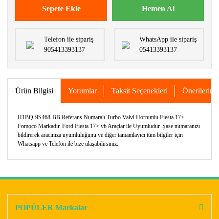
Sepete Ekle
Hemen Al
Telefon ile sipariş
WhatsApp ile sipariş
905413393137
05413393137
Ürün Bilgisi
Yorumlar
Taksit Seçenekleri
Önerileriniz
H1BQ-9S468-BB Referans Numaralı Turbo Valvi Hortumlu Fiesta 17>
Fomoco Markadır. Ford Fiesta 17> vb Araçlar ile Uyumludur. Şase numaranızı
bildirerek aracınıza uyumluluğunu ve diğer tamamlayıcı tüm bilgiler için
Whatsapp ve Telefon ile bize ulaşabilirsiniz.
Bu ürünün fiyat bilgisi, resim, ürün açıklamalarında ve diğer
konularda yetersiz gördüğünüz noktaları öneri formunu
Bu ürüne ilk yorumu siz yapın!
kullanarak tarafımıza iletebilirsiniz.
Görüş ve önerileriniz için teşekkür ederiz.
POPÜLER Markalar
Yorum Yaz