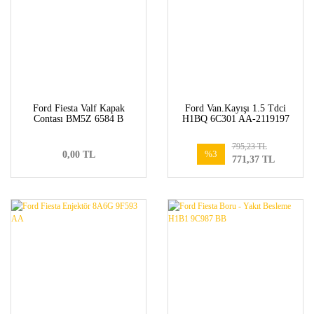
Ford Fiesta Valf Kapak
Ford Van.Kayışı 1.5 Tdci
Contası BM5Z 6584 B
H1BQ 6C301 AA-2119197
795,23 TL
%3
0,00 TL
771,37 TL