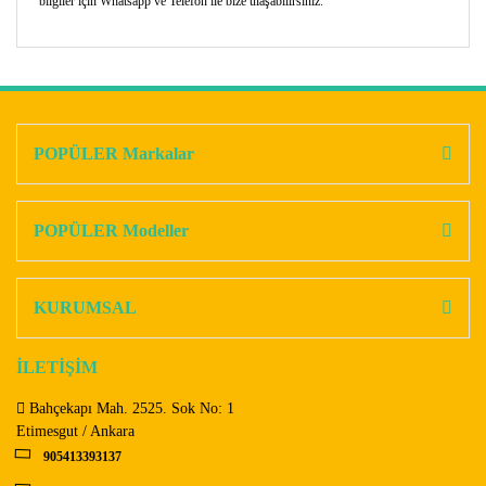
bilgiler için Whatsapp ve Telefon ile bize ulaşabilirsiniz.
Bu ürünün fiyat bilgisi, resim, ürün açıklamalarında ve diğer
konularda yetersiz gördüğünüz noktaları öneri formunu
Bu ürüne ilk yorumu siz yapın!
kullanarak tarafımıza iletebilirsiniz.
Görüş ve önerileriniz için teşekkür ederiz.
POPÜLER Markalar
Yorum Yaz
Ürün resmi kalitesiz, bozuk veya görüntülenemiyor.
Ürün açıklamasında eksik bilgiler bulunuyor.
POPÜLER Modeller
Ürün bilgilerinde hatalar bulunuyor.
Ürün fiyatı diğer sitelerden daha pahalı.
KURUMSAL
Bu ürüne benzer farklı alternatifler olmalı.
İLETİŞİM
Bahçekapı Mah. 2525. Sok No: 1
Etimesgut / Ankara
905413393137
Gönder