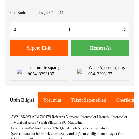
Stok Kodu
bsg-30-720-214
Sepete Ekle
Hemen Al
Telefon ile sipariş
WhatsApp ile sipariş
905413393137
05413393137
Ürün Bilgisi
Yorumlar
Taksit Seçenekleri
Önerileriniz
AV21 6K863 AE-1710179 Referans Numaralı İntercooler Hortumu Intercooler
- Manıfold Arası / Siyah Silikon BSG Markadır.
Ford Fıesta/B-Max/Connect 09- 1,6 Tdcı Vb Araçlar ile uyumludur.
Şase numaranızı bildirerek aracınıza uyumluluğunu ve diğer tamamlayıcı tüm