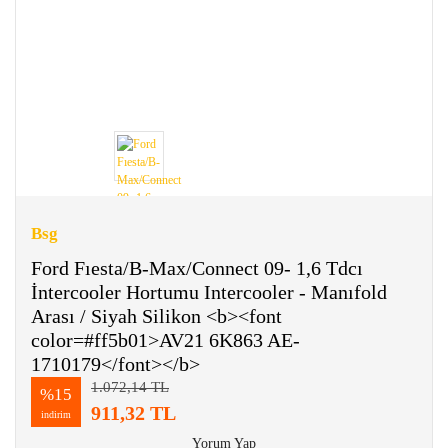
Bsg
Ford Fıesta/B-Max/Connect 09- 1,6 Tdcı
İntercooler Hortumu Intercooler - Manıfold
Arası / Siyah Silikon <b><font
color=#ff5b01>AV21 6K863 AE-
1710179</font></b>
1.072,14 TL
%15
911,32 TL
indirim
Yorum Yap