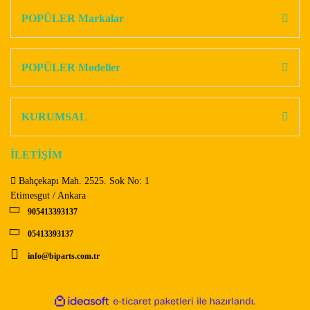
Görüş ve önerileriniz için teşekkür ederiz.
POPÜLER Markalar
Yorum Yaz
Ürün resmi kalitesiz, bozuk veya görüntülenemiyor.
Ürün açıklamasında eksik bilgiler bulunuyor.
POPÜLER Modeller
Ürün bilgilerinde hatalar bulunuyor.
Ürün fiyatı diğer sitelerden daha pahalı.
KURUMSAL
Bu ürüne benzer farklı alternatifler olmalı.
İLETİŞİM
Bahçekapı Mah. 2525. Sok No: 1
Etimesgut / Ankara
905413393137
Gönder
05413393137
info@biparts.com.tr
ile
ideasoft
e-