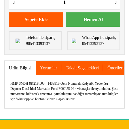
Sepete Ekle
Hemen Al
Telefon ile sipariş
WhatsApp ile sipariş
905413393137
05413393137
Ürün Bilgisi
Yorumlar
Taksit Seçenekleri
Önerileriniz
HMP 3M5H 8K218 DG - 1438913 Oem Numaralı Radyatör Yedek Su
Deposu Dizel İthal Markadır. Ford FOCUS 04> vb araçlar ile uyumludur. Şase
numaranızı bildirerek aracınıza uyumluluğunu ve diğer tamamlayıcı tüm bilgiler
için Whatsapp ve Telefon ile bize ulaşabilirsiniz.
Bu ürünün fiyat bilgisi, resim, ürün açıklamalarında ve diğer
konularda yetersiz gördüğünüz noktaları öneri formunu
Bu ürüne ilk yorumu siz yapın!
kullanarak tarafımıza iletebilirsiniz.