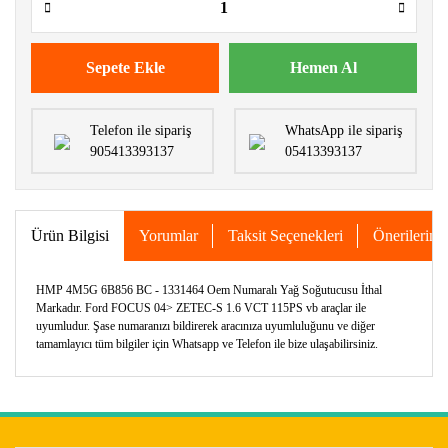
Sepete Ekle
Hemen Al
Telefon ile sipariş
WhatsApp ile sipariş
905413393137
05413393137
Ürün Bilgisi
Yorumlar
Taksit Seçenekleri
Önerileriniz
HMP 4M5G 6B856 BC - 1331464 Oem Numaralı Yağ Soğutucusu İthal
Markadır. Ford FOCUS 04> ZETEC-S 1.6 VCT 115PS vb araçlar ile
uyumludur. Şase numaranızı bildirerek aracınıza uyumluluğunu ve diğer
tamamlayıcı tüm bilgiler için Whatsapp ve Telefon ile bize ulaşabilirsiniz.
Bu ürünün fiyat bilgisi, resim, ürün açıklamalarında ve diğer
konularda yetersiz gördüğünüz noktaları öneri formunu
Bu ürüne ilk yorumu siz yapın!
kullanarak tarafımıza iletebilirsiniz.