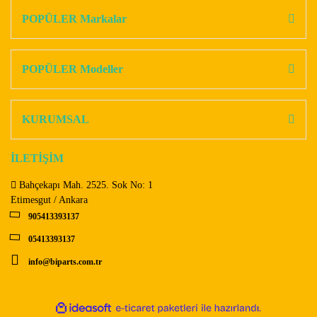
Görüş ve önerileriniz için teşekkür ederiz.
POPÜLER Markalar
Yorum Yaz
Ürün resmi kalitesiz, bozuk veya görüntülenemiyor.
Ürün açıklamasında eksik bilgiler bulunuyor.
POPÜLER Modeller
Ürün bilgilerinde hatalar bulunuyor.
Ürün fiyatı diğer sitelerden daha pahalı.
KURUMSAL
Bu ürüne benzer farklı alternatifler olmalı.
İLETİŞİM
Bahçekapı Mah. 2525. Sok No: 1
Etimesgut / Ankara
905413393137
Gönder
05413393137
info@biparts.com.tr
ile
ideasoft
e-