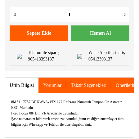
Sepete Ekle
Hemen Al
Telefon ile sipariş
WhatsApp ile sipariş
905413393137
05413393137
Ürün Bilgisi
Yorumlar
Taksit Seçenekleri
Önerileriniz
8M51 17757 BDXWAA-1521127 Referans Numaralı Tampon Ön Astarsız
BSG Markadır.
Ford Focus 08- Bm Vb Araçlar ile uyumludur.
Şase numaranızı bildirerek aracınıza uyumluluğunu ve diğer tamamlayıcı tüm
bilgiler için Whatsapp ve Telefon ile bize ulaşabilirsiniz.