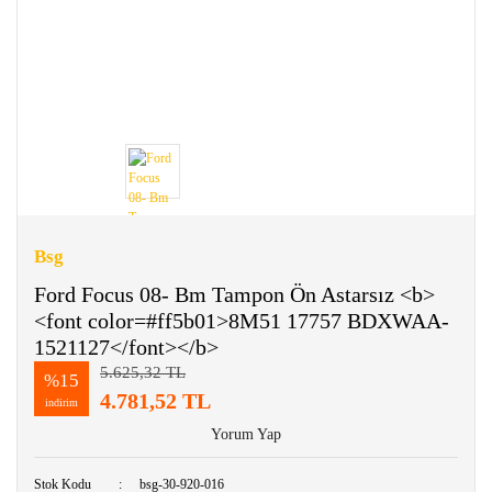
Bsg
Ford Focus 08- Bm Tampon Ön Astarsız <b>
<font color=#ff5b01>8M51 17757 BDXWAA-
1521127</font></b>
5.625,32 TL
%15
4.781,52 TL
indirim
Yorum Yap
Stok Kodu
bsg-30-920-016