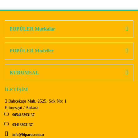
Bu ürünün fiyat bilgisi, resim, ürün açıklamalarında ve diğer
konularda yetersiz gördüğünüz noktaları öneri formunu
Bu ürüne ilk yorumu siz yapın!
kullanarak tarafımıza iletebilirsiniz.
Görüş ve önerileriniz için teşekkür ederiz.
POPÜLER Markalar
Yorum Yaz
Ürün resmi kalitesiz, bozuk veya görüntülenemiyor.
Ürün açıklamasında eksik bilgiler bulunuyor.
POPÜLER Modeller
Ürün bilgilerinde hatalar bulunuyor.
Ürün fiyatı diğer sitelerden daha pahalı.
KURUMSAL
Bu ürüne benzer farklı alternatifler olmalı.
İLETİŞİM
Bahçekapı Mah. 2525. Sok No: 1
Etimesgut / Ankara
905413393137
Gönder
05413393137
info@biparts.com.tr