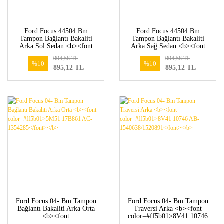
Ford Focus 44504 Bm
Ford Focus 44504 Bm
Tampon Bağlantı Bakaliti
Tampon Bağlantı Bakaliti
Arka Sol Sedan <b><font
Arka Sağ Sedan <b><font
color=#ff5b01>5M51
color=#ff5b01>5M51
994,58 TL
994,58 TL
F17E851 AJ-1549588</font>
F17E850 AJ-1549585</font>
%10
%10
895,12 TL
895,12 TL
</b>
</b>
Ford Focus 04- Bm Tampon
Ford Focus 04- Bm Tampon
Bağlantı Bakaliti Arka Orta
Traversi Arka <b><font
<b><font
color=#ff5b01>8V41 10746
color=#ff5b01>5M51 17B861
AB-1540638/1520891</font>