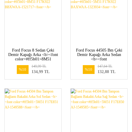
Ford Focus 8 Sedan Çeki
Ford Focus 44505 Bm Çeki
Demir Kapağı Arka <b><font
Demir Kapağı Arka Sedan
color=#ff5b01>8M51
<b><font
F17K922 BBXWAA-
color=#ff5b01>5M51
149,99 TL
147,64 TL
1521717</font></b>
F17K922 BAXWAA-
%10
%10
134,99 TL
132,88 TL
1323934</font></b>