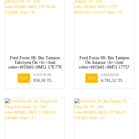
Ford Focus 08- Bm Tampon
Ford Focus 08- Bm Tampon
Takviyesi Ön <b><font
Ön Astarsız <b><font
color=#ff5b01>8M51 17E778
color=#ff5b01>8M51 17757
AE-1520646</font></b>
BDXWAA-1521127</font>
1.117,76 TL
5.625,32 TL
</b>
%15
%15
950,10 TL
4.781,52 TL