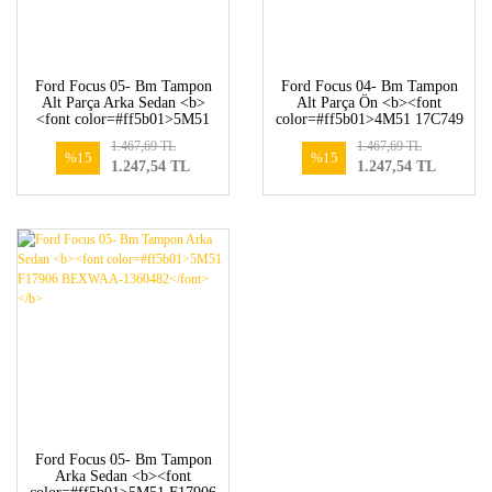
Ford Focus 05- Bm Tampon
Ford Focus 04- Bm Tampon
Alt Parça Arka Sedan <b>
Alt Parça Ön <b><font
<font color=#ff5b01>5M51
color=#ff5b01>4M51 17C749
17A894 AC-1364662</font>
AF-1343862</font></b>
1.467,69 TL
1.467,69 TL
</b>
%15
%15
1.247,54 TL
1.247,54 TL
Ford Focus 05- Bm Tampon
Arka Sedan <b><font