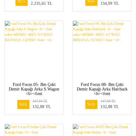
%15
%10
2.235,65 TL
134,99 TL
ADSMAS</font></b>
Ford Focus 05- Bm Çeki
Ford Focus 08- Bm Çeki
Demir Kapağı Arka S.Wagon
Demir Kapağı Arka Hatcback
<b><font
<b><font
color=#ff5b01>4M51
color=#ff5b01>8M51
147,64 TL
147,64 TL
N17K922 BAXWAA-
A17K922 BBXWAA-
%10
%10
132,88 TL
132,88 TL
1323942</font></b>
1521653</font></b>