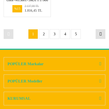
color=#ff5b01>5M51 F17906
BEXWAA-1360482</font>
2.137,00 TL
</b>
%15
1.816,45 TL
1
2
3
4
5
POPÜLER Markalar
POPÜLER Modeller
KURUMSAL