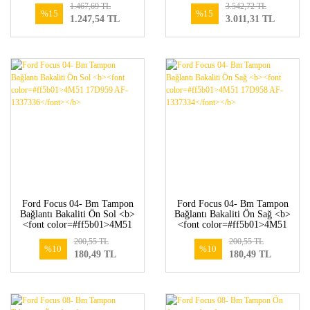
1.467,69 TL
3.542,72 TL
AC-1354285</font></b>
</b>
%15
%15
1.247,54 TL
3.011,31 TL
Ford Focus 04- Bm Tampon
Ford Focus 04- Bm Tampon
Bağlantı Bakaliti Ön Sol <b>
Bağlantı Bakaliti Ön Sağ <b>
<font color=#ff5b01>4M51
<font color=#ff5b01>4M51
17D959 AF-1337336</font>
17D958 AF-1337334</font>
200,55 TL
200,55 TL
</b>
</b>
%10
%10
180,49 TL
180,49 TL