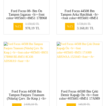
Ford Focus 08- Bm Ön
Ford Focus 44508 Bm
Tampon Izgarası <b><font
Tampon Arka Hatchbak <b>
color=#ff5b01>8M51 17B968
<font color=#ff5b01>8M51
AC5ZCT-1497510</font>
A17906 BBXWAA-
1.150,82 TL
3.728,01 TL
</b>
1500402</font></b>
%15
%15
978,19 TL
3.168,81 TL
Ford Focus 44508 Bm
Ford Focus 44508 Bm Çeki
Tampon Panjuru Tıtanıum
Demir Kapağı Ön <b><font
(Nıkelaj Çerv. Ile Kmp.) <b>
color=#ff5b01>8M51 17A989
<font color=#ff5b01>8M51
ABXWAA-1521645</font>
2.630,18 TL
149,99 TL
17B968 BE-8M51 8C436
</b>