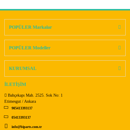
Bu ürünün fiyat bilgisi, resim, ürün açıklamalarında ve diğer
konularda yetersiz gördüğünüz noktaları öneri formunu
Bu ürüne ilk yorumu siz yapın!
kullanarak tarafımıza iletebilirsiniz.
Görüş ve önerileriniz için teşekkür ederiz.
POPÜLER Markalar
Yorum Yaz
Ürün resmi kalitesiz, bozuk veya görüntülenemiyor.
Ürün açıklamasında eksik bilgiler bulunuyor.
POPÜLER Modeller
Ürün bilgilerinde hatalar bulunuyor.
Ürün fiyatı diğer sitelerden daha pahalı.
KURUMSAL
Bu ürüne benzer farklı alternatifler olmalı.
İLETİŞİM
Bahçekapı Mah. 2525. Sok No: 1
Etimesgut / Ankara
905413393137
Gönder
05413393137
info@biparts.com.tr