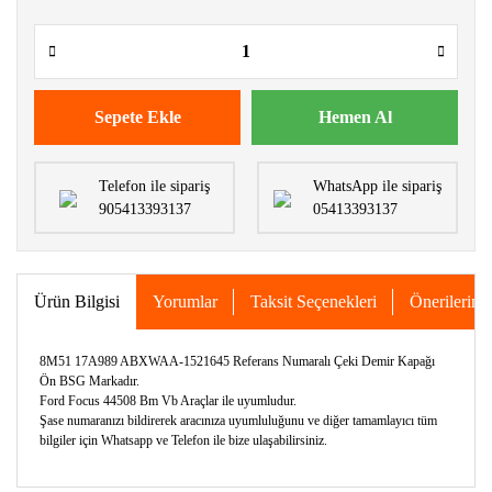
Sepete Ekle
Hemen Al
Telefon ile sipariş
WhatsApp ile sipariş
905413393137
05413393137
Ürün Bilgisi
Yorumlar
Taksit Seçenekleri
Önerileriniz
8M51 17A989 ABXWAA-1521645 Referans Numaralı Çeki Demir Kapağı
Ön BSG Markadır.
Ford Focus 44508 Bm Vb Araçlar ile uyumludur.
Şase numaranızı bildirerek aracınıza uyumluluğunu ve diğer tamamlayıcı tüm
bilgiler için Whatsapp ve Telefon ile bize ulaşabilirsiniz.