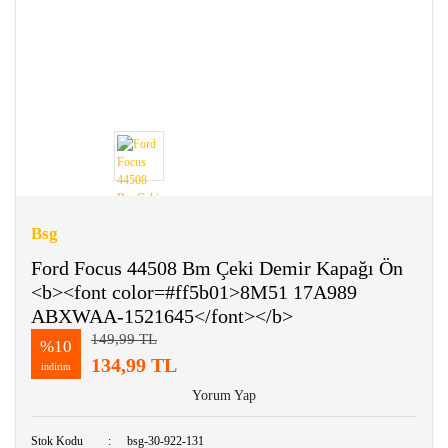
Bsg
Ford Focus 44508 Bm Çeki Demir Kapağı Ön
<b><font color=#ff5b01>8M51 17A989
ABXWAA-1521645</font></b>
149,99 TL
%10
134,99 TL
indirim
Yorum Yap
Stok Kodu
bsg-30-922-131