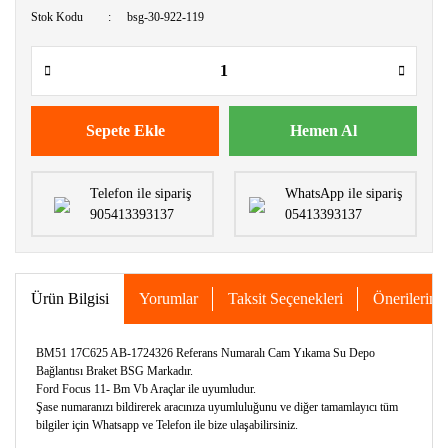
Stok Kodu
bsg-30-922-119
Sepete Ekle
Hemen Al
Telefon ile sipariş
WhatsApp ile sipariş
905413393137
05413393137
Ürün Bilgisi
Yorumlar
Taksit Seçenekleri
Önerileriniz
BM51 17C625 AB-1724326 Referans Numaralı Cam Yıkama Su Depo
Bağlantısı Braket BSG Markadır.
Ford Focus 11- Bm Vb Araçlar ile uyumludur.
Şase numaranızı bildirerek aracınıza uyumluluğunu ve diğer tamamlayıcı tüm
bilgiler için Whatsapp ve Telefon ile bize ulaşabilirsiniz.