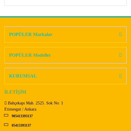
Bu ürünün fiyat bilgisi, resim, ürün açıklamalarında ve diğer
konularda yetersiz gördüğünüz noktaları öneri formunu
Bu ürüne ilk yorumu siz yapın!
kullanarak tarafımıza iletebilirsiniz.
Görüş ve önerileriniz için teşekkür ederiz.
POPÜLER Markalar
Yorum Yaz
Ürün resmi kalitesiz, bozuk veya görüntülenemiyor.
Ürün açıklamasında eksik bilgiler bulunuyor.
POPÜLER Modeller
Ürün bilgilerinde hatalar bulunuyor.
Ürün fiyatı diğer sitelerden daha pahalı.
KURUMSAL
Bu ürüne benzer farklı alternatifler olmalı.
İLETİŞİM
Bahçekapı Mah. 2525. Sok No: 1
Etimesgut / Ankara
905413393137
Gönder
05413393137