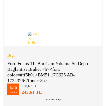
Bsg
Ford Focus 11- Bm Cam Yıkama Su Depo
Bağlantısı Braket <b><font
color=#ff5b01>BM51 17C625 AB-
1724326</font></b>
270,67 TL
%10
243,61 TL
indirim
Yorum Yap