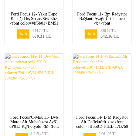
Ford Focus 12- Yakıt Depo
Ford Focus 11- Bm Radyatör
Kapağı Dış Sedan/Stw <b>
Bağlantı Ayağı Üst Tutucu
<font color=#ff5b01>BM51
<b><font
N405A02 AAXWAA-
color=#ff5b01>8V61 8A194
744,79 TL
380,17 TL
1746394</font></b>
BC-1695234</font></b>
%10
%10
670,31 TL
342,16 TL
Ford Focus/C-Max 11- Dv6
Ford Focus 14- B.M Radyatör
Motor Alt Muhafazası Av61
Alt Deflektörü <b><font
6P013 Kg/Folyolu <b><font
color=#ff5b01>F1EB 17B769
color=#ff5b01>AV61 6P013
AA-1866491</font></b>
1.215,45 TL
2.061,95 TL
KH-1840364</font></b>