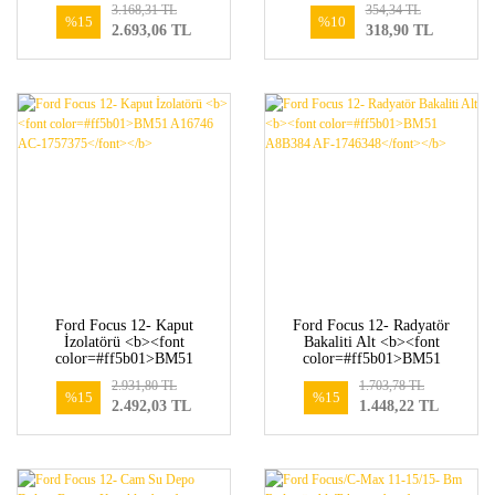
3.168,31 TL
354,34 TL
</b>
</b>
%15
%10
2.693,06 TL
318,90 TL
Ford Focus 12- Kaput
Ford Focus 12- Radyatör
İzolatörü <b><font
Bakaliti Alt <b><font
color=#ff5b01>BM51
color=#ff5b01>BM51
A16746 AC-1757375</font>
A8B384 AF-1746348</font>
2.931,80 TL
1.703,78 TL
</b>
</b>
%15
%15
2.492,03 TL
1.448,22 TL