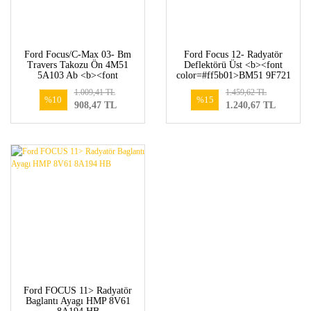
Ford Focus/C-Max 03- Bm
Ford Focus 12- Radyatör
Travers Takozu Ön 4M51
Deflektörü Üst <b><font
5A103 Ab <b><font
color=#ff5b01>BM51 9F721
color=#ff5b01>AV61 5A103
AC-1749572</font></b>
1.009,41 TL
1.459,62 TL
AB-1695011</font></b>
%10
%15
908,47 TL
1.240,67 TL
Ford FOCUS 11> Radyatör
Baglantı Ayagı HMP 8V61