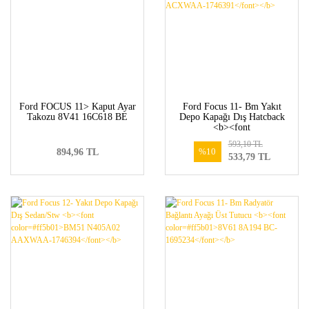
Ford FOCUS 11> Kaput Ayar
Ford Focus 11- Bm Yakıt
Takozu 8V41 16C618 BE
Depo Kapağı Dış Hatcback
<b><font
color=#ff5b01>BM51
593,10 TL
A405A02 ACXWAA-
%10
894,96 TL
533,79 TL
1746391</font></b>