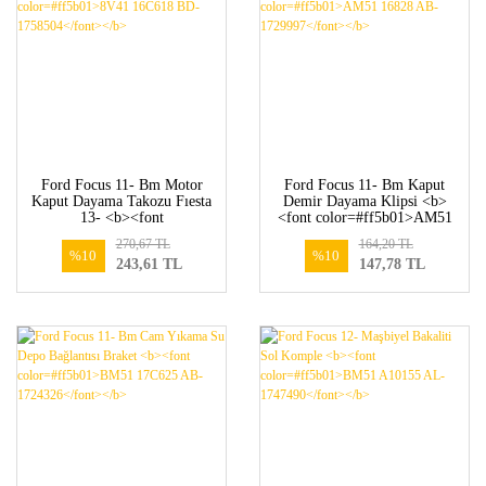
Ford Focus 11- Bm Motor
Ford Focus 11- Bm Kaput
Kaput Dayama Takozu Fıesta
Demir Dayama Klipsi <b>
13- <b><font
<font color=#ff5b01>AM51
color=#ff5b01>8V41 16C618
16828 AB-1729997</font>
270,67 TL
164,20 TL
BD-1758504</font></b>
</b>
%10
%10
243,61 TL
147,78 TL