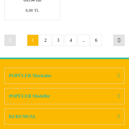
8A194 HB
0,00 TL
1
2
3
4
..
6
POPÜLER Markalar
POPÜLER Modeller
KURUMSAL