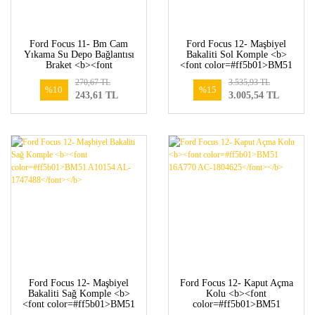
Ford Focus 11- Bm Cam
Ford Focus 12- Maşbiyel
Yıkama Su Depo Bağlantısı
Bakaliti Sol Komple <b>
Braket <b><font
<font color=#ff5b01>BM51
color=#ff5b01>BM51
A10155 AL-1747490</font>
270,67 TL
3.535,93 TL
17C625 AB-1724326</font>
</b>
%10
%15
243,61 TL
3.005,54 TL
</b>
Ford Focus 12- Maşbiyel
Ford Focus 12- Kaput Açma
Bakaliti Sağ Komple <b>
Kolu <b><font
<font color=#ff5b01>BM51
color=#ff5b01>BM51
A10154 AL-1747488</font>
16A770 AC-1804625</font>