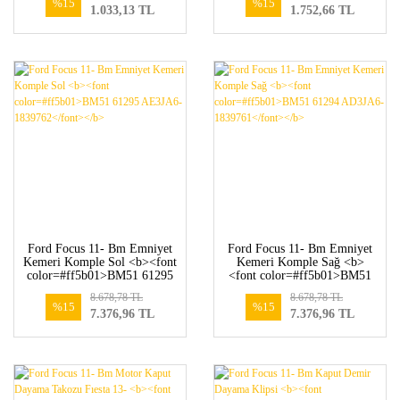
%15
%15
1.033,13 TL
1.752,66 TL
Ford Focus 11- Bm Emniyet
Ford Focus 11- Bm Emniyet
Kemeri Komple Sol <b><font
Kemeri Komple Sağ <b>
color=#ff5b01>BM51 61295
<font color=#ff5b01>BM51
AE3JA6-1839762</font></b>
61294 AD3JA6-
8.678,78 TL
8.678,78 TL
1839761</font></b>
%15
%15
7.376,96 TL
7.376,96 TL