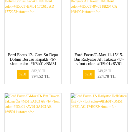
Ford Focus 12- Cam Su Depo
Ford Focus/C-Max 11-15/15-
Dolum Borusu Kapaklı <b>
Bm Radyatör Alt Takozu <b>
<font color=#ff5b01>BM51
<font color=#ff5b01>8V61
17C615 AD-1772253</font>
8B204 CA-1684904</font>
882,80 TL
249,76 TL
</b>
</b>
%10
%10
794,52 TL
224,78 TL