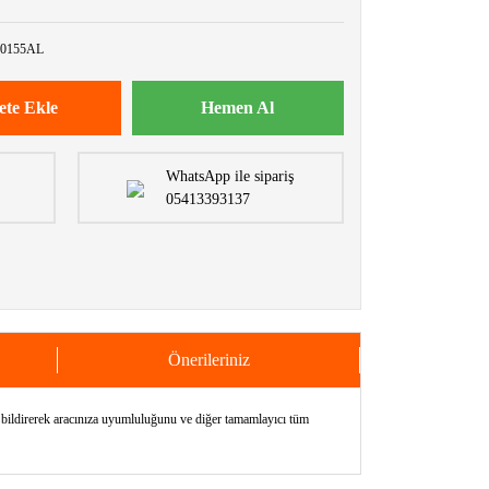
0155AL
ete Ekle
Hemen Al
WhatsApp ile sipariş
05413393137
Önerileriniz
ldirerek aracınıza uyumluluğunu ve diğer tamamlayıcı tüm