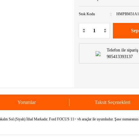
Stok Kodu
HMPBM51A1
Sep
Telefon ile sipariş
905413393137
Yorumlar
Taksit Seçenekleri
 Sol (Siyah) İthal Markadır. Ford FOCUS 11> vb araçlar ile uyumludur. Şase numaranızı bi