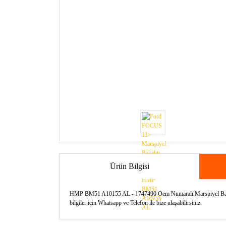
Ürün Bilgisi
HMP BM51 A10155 AL - 1747490 Oem Numaralı Marspiyel Bakalıtı
bilgiler için Whatsapp ve Telefon ile bize ulaşabilirsiniz.