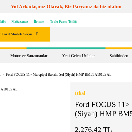
Yol Arkadaşınız Olarak, Bir Parçanız da biz olalım
kibi
Mağazamız
İletişim
Toplu Parça Teklifi
 Ford Modeli Seçin
Motor ve Şanzımanlar
Yeni Gelen Ürünler
Sahibinden
r
Ford FOCUS 11> Marspiyel Bakalıtı Sol (Siyah) HMP BM51 A10155 AL
İthal
Ford FOCUS 11> M
(Siyah) HMP BM
2.276,42 TL