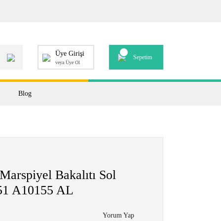
Üye Girişi
Sepetim
veya Üye Ol
Blog
arspiyel Bakalıtı Sol
51 A10155 AL
Yorum Yap