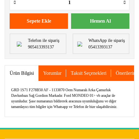
Sepete Ekle
Hemen Al
Telefon ile sipariş
WhatsApp ile sipariş
905413393137
05413393137
Ürün Bilgisi
Yorumlar
Taksit Seçenekleri
Önerileriniz
GRD 1S71 F278B50 AF - 1133870 Oem Numaralı Arka Çamurluk
Davlunbazı Sağ Gordion Markadır. Ford MONDEO 01> vb araçlar ile
uyumludur. Şase numaranızı bildirerek aracınıza uyumluluğunu ve diğer
tamamlayıcı tüm bilgiler için Whatsapp ve Telefon ile bize ulaşabilirsiniz.
Bu ürünün fiyat bilgisi, resim, ürün açıklamalarında ve diğer
konularda yetersiz gördüğünüz noktaları öneri formunu
Bu ürüne ilk yorumu siz yapın!
kullanarak tarafımıza iletebilirsiniz.