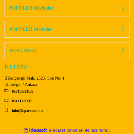
Görüş ve önerileriniz için teşekkür ederiz.
POPÜLER Markalar
Yorum Yaz
Ürün resmi kalitesiz, bozuk veya görüntülenemiyor.
Ürün açıklamasında eksik bilgiler bulunuyor.
POPÜLER Modeller
Ürün bilgilerinde hatalar bulunuyor.
Ürün fiyatı diğer sitelerden daha pahalı.
KURUMSAL
Bu ürüne benzer farklı alternatifler olmalı.
İLETİŞİM
Bahçekapı Mah. 2525. Sok No: 1
Etimesgut / Ankara
905413393137
Gönder
05413393137
info@biparts.com.tr
ile
ideasoft
e-