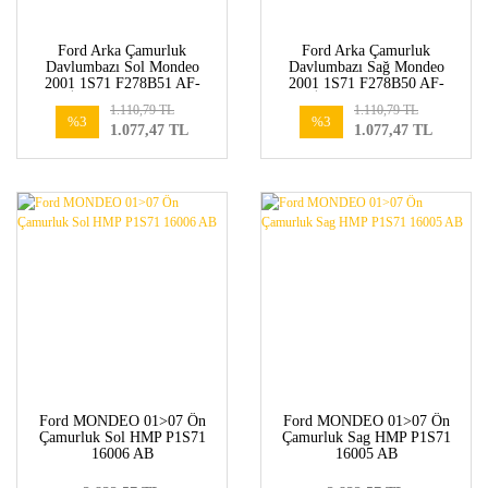
Ford Arka Çamurluk
Ford Arka Çamurluk
Davlumbazı Sol Mondeo
Davlumbazı Sağ Mondeo
2001 1S71 F278B51 AF-
2001 1S71 F278B50 AF-
İTHAL-1133871
İTHAL-1133870
1.110,79 TL
1.110,79 TL
%3
%3
1.077,47 TL
1.077,47 TL
Ford MONDEO 01>07 Ön
Ford MONDEO 01>07 Ön
Çamurluk Sol HMP P1S71
Çamurluk Sag HMP P1S71
16006 AB
16005 AB