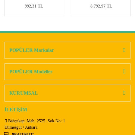
992,31 TL
8.792,97 TL
POPÜLER Markalar
POPÜLER Modeller
KURUMSAL
İLETİŞİM
Bahçekapı Mah. 2525. Sok No: 1
Etimesgut / Ankara
905413393137