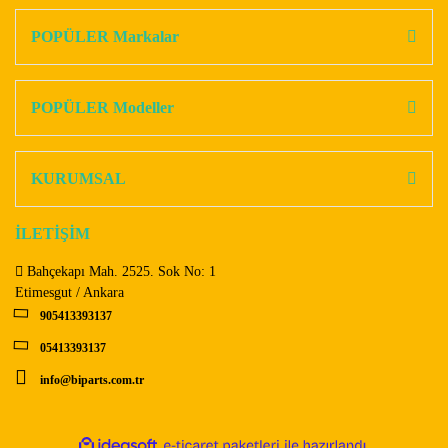
kullanarak tarafımıza iletebilirsiniz.
Görüş ve önerileriniz için teşekkür ederiz.
POPÜLER Markalar
Yorum Yaz
Ürün resmi kalitesiz, bozuk veya görüntülenemiyor.
Ürün açıklamasında eksik bilgiler bulunuyor.
POPÜLER Modeller
Ürün bilgilerinde hatalar bulunuyor.
Ürün fiyatı diğer sitelerden daha pahalı.
KURUMSAL
Bu ürüne benzer farklı alternatifler olmalı.
İLETİŞİM
Bahçekapı Mah. 2525. Sok No: 1
Etimesgut / Ankara
905413393137
Gönder
05413393137
info@biparts.com.tr
ile
ideasoft
e-