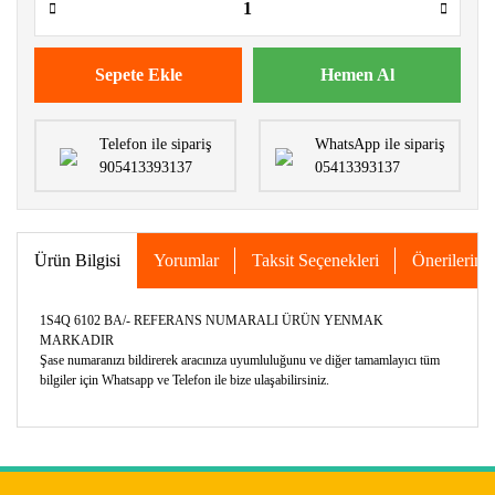
Sepete Ekle
Hemen Al
Telefon ile sipariş
WhatsApp ile sipariş
905413393137
05413393137
Ürün Bilgisi
Yorumlar
Taksit Seçenekleri
Önerileriniz
1S4Q 6102 BA/- REFERANS NUMARALI ÜRÜN YENMAK
MARKADIR
Şase numaranızı bildirerek aracınıza uyumluluğunu ve diğer tamamlayıcı tüm
bilgiler için Whatsapp ve Telefon ile bize ulaşabilirsiniz.
Bu ürünün fiyat bilgisi, resim, ürün açıklamalarında ve diğer
konularda yetersiz gördüğünüz noktaları öneri formunu
Bu ürüne ilk yorumu siz yapın!