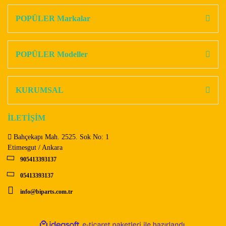
kullanarak tarafımıza iletebilirsiniz.
Görüş ve önerileriniz için teşekkür ederiz.
POPÜLER Markalar
Yorum Yaz
Ürün resmi kalitesiz, bozuk veya görüntülenemiyor.
Ürün açıklamasında eksik bilgiler bulunuyor.
POPÜLER Modeller
Ürün bilgilerinde hatalar bulunuyor.
Ürün fiyatı diğer sitelerden daha pahalı.
KURUMSAL
Bu ürüne benzer farklı alternatifler olmalı.
İLETİŞİM
Bahçekapı Mah. 2525. Sok No: 1
Etimesgut / Ankara
905413393137
Gönder
05413393137
info@biparts.com.tr
ile
ideasoft
e-