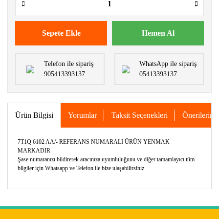
Sepete Ekle
Hemen Al
Telefon ile sipariş
WhatsApp ile sipariş
905413393137
05413393137
Ürün Bilgisi
Yorumlar
Taksit Seçenekleri
Önerileriniz
7T1Q 6102 AA/- REFERANS NUMARALI ÜRÜN YENMAK
MARKADIR
Şase numaranızı bildirerek aracınıza uyumluluğunu ve diğer tamamlayıcı tüm
bilgiler için Whatsapp ve Telefon ile bize ulaşabilirsiniz.
Bu ürünün fiyat bilgisi, resim, ürün açıklamalarında ve diğer
konularda yetersiz gördüğünüz noktaları öneri formunu
Bu ürüne ilk yorumu siz yapın!