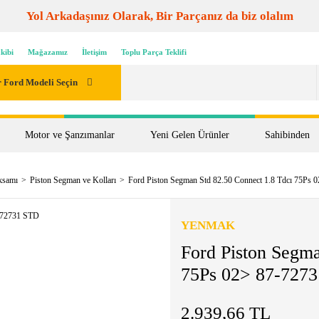
Yol Arkadaşınız Olarak, Bir Parçanız da biz olalım
kibi
Mağazamız
İletişim
Toplu Parça Teklifi
 Ford Modeli Seçin
Motor ve Şanzımanlar
Yeni Gelen Ürünler
Sahibinden
ksamı
Piston Segman ve Kolları
Ford Piston Segman Std 82.50 Connect 1.8 Tdcı 75Ps
YENMAK
Ford Piston Segma
75Ps 02> 87-727
2.939,66 TL