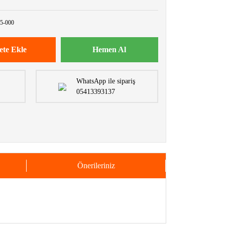
5-000
ete Ekle
Hemen Al
WhatsApp ile sipariş
05413393137
Önerileriniz