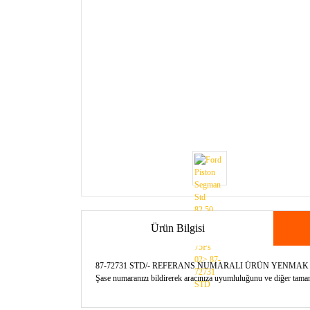
Ürün Bilgisi
87-72731 STD/- REFERANS NUMARALI ÜRÜN YENMA
Şase numaranızı bildirerek aracınıza uyumluluğunu ve diğer tamamla