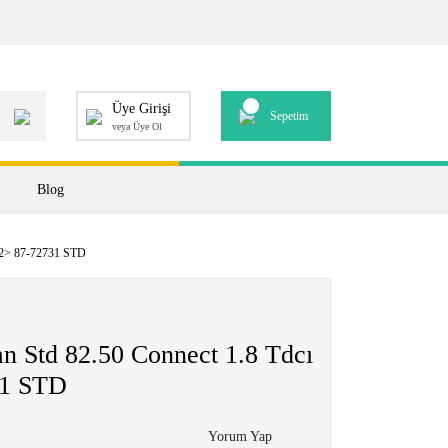
Üye Girişi
Sepetim
veya Üye Ol
Blog
 02> 87-72731 STD
n Std 82.50 Connect 1.8 Tdcı
31 STD
Yorum Yap