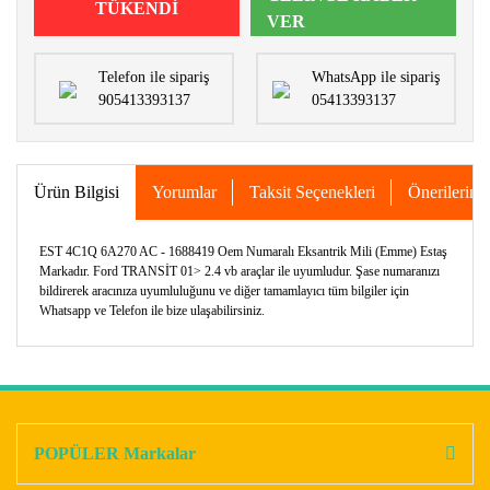
TÜKENDİ
VER
Telefon ile sipariş
WhatsApp ile sipariş
905413393137
05413393137
Ürün Bilgisi
Yorumlar
Taksit Seçenekleri
Önerileriniz
EST 4C1Q 6A270 AC - 1688419 Oem Numaralı Eksantrik Mili (Emme) Estaş
Markadır. Ford TRANSİT 01> 2.4 vb araçlar ile uyumludur. Şase numaranızı
bildirerek aracınıza uyumluluğunu ve diğer tamamlayıcı tüm bilgiler için
Whatsapp ve Telefon ile bize ulaşabilirsiniz.
Bu ürünün fiyat bilgisi, resim, ürün açıklamalarında ve diğer
konularda yetersiz gördüğünüz noktaları öneri formunu
Bu ürüne ilk yorumu siz yapın!
kullanarak tarafımıza iletebilirsiniz.
Görüş ve önerileriniz için teşekkür ederiz.
POPÜLER Markalar
Yorum Yaz