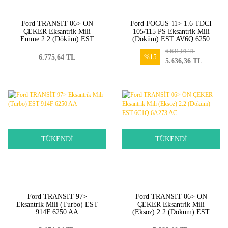
Ford TRANSİT 06> ÖN
Ford FOCUS 11> 1.6 TDCİ
ÇEKER Eksantrik Mili
105/115 PS Eksantrik Mili
Emme 2.2 (Döküm) EST
(Döküm) EST AV6Q 6250
BK2Q 6A270 AA
BA
6.631,01 TL
%15
6.775,64 TL
5.636,36 TL
TÜKENDİ
TÜKENDİ
Ford TRANSİT 97>
Ford TRANSİT 06> ÖN
Eksantrik Mili (Turbo) EST
ÇEKER Eksantrik Mili
914F 6250 AA
(Eksoz) 2.2 (Döküm) EST
6C1Q 6A273 AC