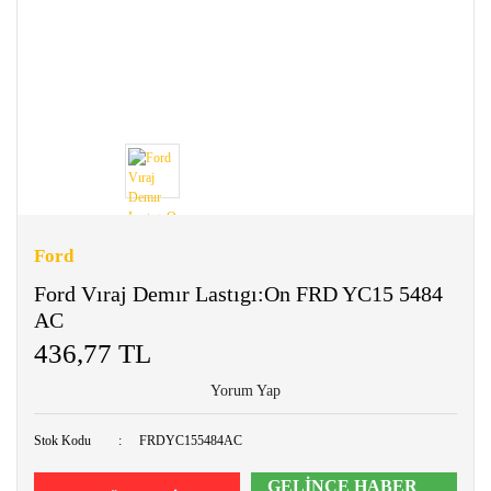
Ford
Ford Vıraj Demır Lastıgı:On FRD YC15 5484
AC
436,77 TL
Yorum Yap
Stok Kodu
FRDYC155484AC
GELİNCE HABER