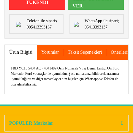
TÜKENDİ
VER
Telefon ile sipariş
WhatsApp ile sipariş
905413393137
05413393137
Ürün Bilgisi
Yorumlar
Taksit Seçenekleri
Önerileriniz
FRD YC15 5484 AC - 4041489 Oem Numaralı Vıraj Demır Lastıgı:On Ford
Markadır. Ford vb araçlar ile uyumludur. Şase numaranızı bildirerek aracınıza
uyumluluğunu ve diğer tamamlayıcı tüm bilgiler için Whatsapp ve Telefon ile
bize ulaşabilirsiniz.
Bu ürünün fiyat bilgisi, resim, ürün açıklamalarında ve diğer
konularda yetersiz gördüğünüz noktaları öneri formunu
Bu ürüne ilk yorumu siz yapın!
kullanarak tarafımıza iletebilirsiniz.
Görüş ve önerileriniz için teşekkür ederiz.
POPÜLER Markalar
Yorum Yaz