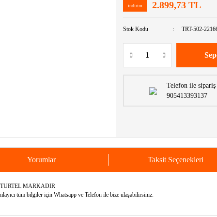
2.899,73 TL
indirim
Stok Kodu
TRT-502-2216
Sep
Telefon ile sipariş
905413393137
Yorumlar
Taksit Seçenekleri
N TURTEL MARKADIR
yıcı tüm bilgiler için Whatsapp ve Telefon ile bize ulaşabilirsiniz.