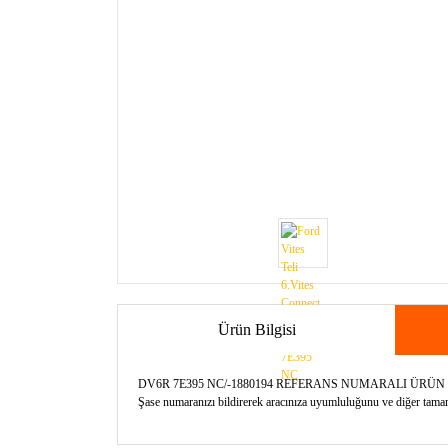
Ürün Bilgisi
DV6R 7E395 NC/-1880194 REFERANS NUMARALI ÜRÜ
Şase numaranızı bildirerek aracınıza uyumluluğunu ve diğer tamamla