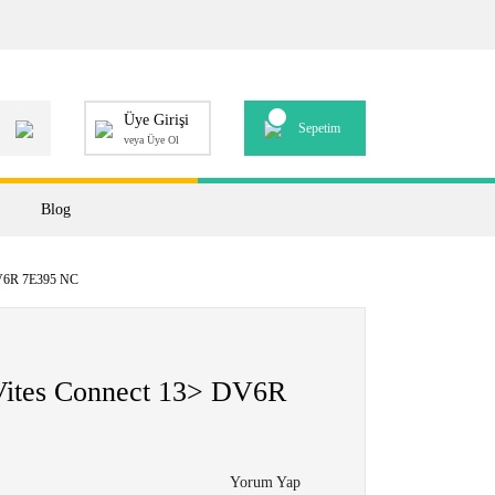
Üye Girişi
Sepetim
veya Üye Ol
Blog
 DV6R 7E395 NC
.Vites Connect 13> DV6R
Yorum Yap