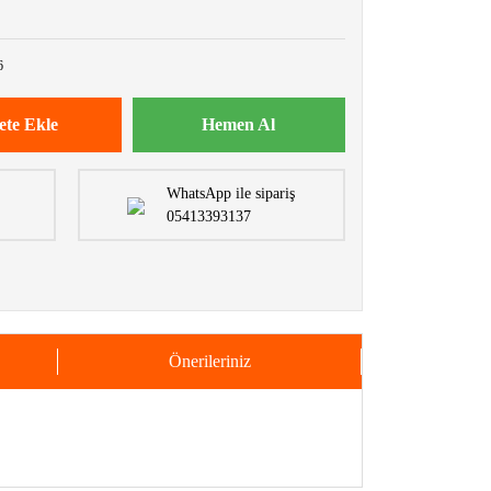
6
ete Ekle
Hemen Al
WhatsApp ile sipariş
05413393137
Önerileriniz