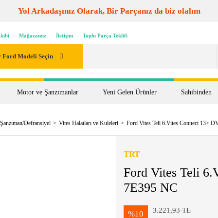
Yol Arkadaşınız Olarak, Bir Parçanız da biz olalım
kibi
Mağazamız
İletişim
Toplu Parça Teklifi
 Ford Modeli Seçin
Motor ve Şanzımanlar
Yeni Gelen Ürünler
Sahibinden
/Şanzıman/Defransiyel
Vites Halatları ve Kuleleri
Ford Vites Teli 6.Vites Connect 13>
TRT
Ford Vites Teli 6
7E395 NC
3.221,93 TL
%10